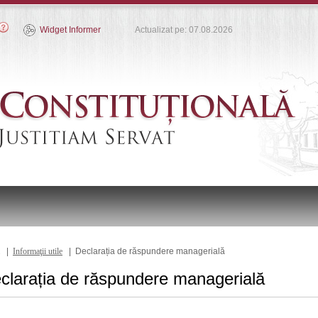
Widget Informer
Actualizat pe: 07.08.2026
|
Informaţii utile
| Declarația de răspundere managerială
clarația de răspundere managerială