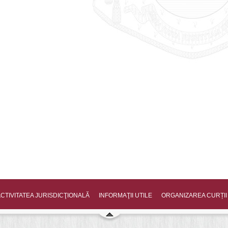
CTIVITATEA JURISDICŢIONALĂ
INFORMAŢII UTILE
ORGANIZAREA CURȚII