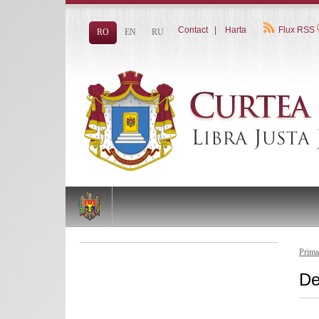
Contact
|
Harta
Flux RSS
RO
EN
RU
Prima
De