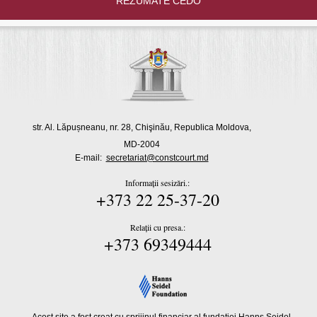
REZUMATE CEDO
str. Al. Lăpușneanu, nr. 28, Chişinău, Republica Moldova,
MD-2004
E-mail:
secretariat@constcourt.md
Informații sesizări.:
+373 22 25-37-20
Relații cu presa.:
+373 69349444