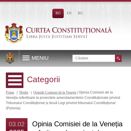
RO
EN
RU
MENIU
Categorii
Prima
|
Media
|
Opiniile Comisiei de la Veneția
| Opinia Comisiei de la
Veneția referitoare la proiectele amendamentelor Constituționale privind
Tribunalul Constituțional și două Legi privind tribunalul Constituțional
(Polonia)
Opinia Comisiei de la Veneția
03.02