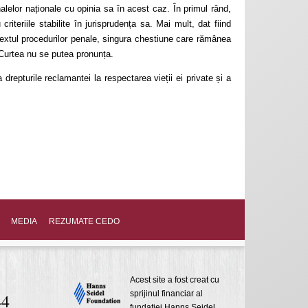
nalelor naționale cu opinia sa în acest caz. În primul rând,
riteriile stabilite în jurisprudența sa. Mai mult, dat fiind
ntextul procedurilor penale, singura chestiune care rămânea
e Curtea nu se putea pronunța.
 drepturile reclamantei la respectarea vieții ei private și a
MEDIA
REZUMATE CEDO
Acest site a fost creat cu
sprijinul financiar al
44
fundaţiei Hanns Seidel