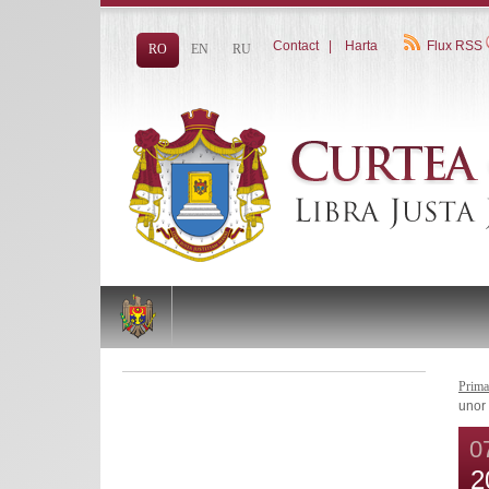
Contact
|
Harta
Flux RSS
RO
EN
RU
Prima
unor 
0
2