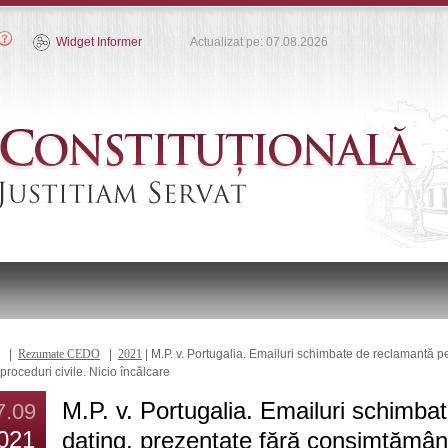
Widget Informer
Actualizat pe: 07.08.2026
|
Rezumate CEDO
|
2021
| M.P. v. Portugalia. Emailuri schimbate de reclamantă pe
proceduri civile. Nicio încălcare
M.P. v. Portugalia. Emailuri schimba
7.09
021
dating, prezentate fără consimțământ