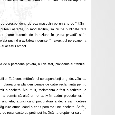
cu corespondenți de sex masculin pe un site de întâlniri
puteau aștepta, în mod legitim, să nu fie publicate fără
t foarte puternic de intruziune în „viața privată” și în
oială privind gravitatea ingerinței în exercițiul persoanei la
al acestui articol.
ă de o persoană privată, nu de stat, plângerile ei trebuiau
cațiilor fără consimțământul corespondenților și dezvăluirea
formularea unei plângeri penale de către reclamantă pentru
nit o anchetă. Mai mult, reclamanta a fost autorizată, la
e i-a permis să aibă un rol activ în cadrul procedurilor. În
ă o anchetă, atunci când procuratura a decis să înceteze
păgubire atunci când a cerut pornirea unei anchete. Astfel,
 de recunoașterea pretinsei încălcări a drepturilor sale. În