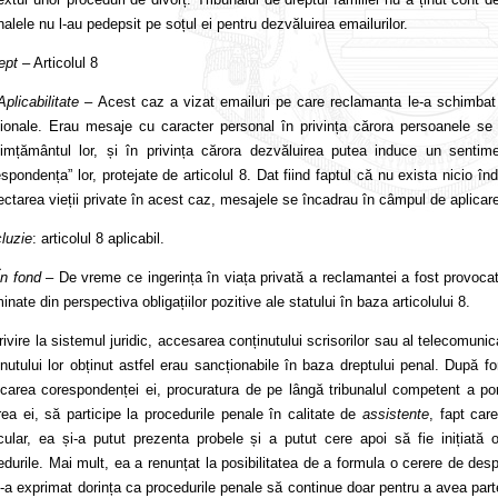
nalele nu l-au pedepsit pe soțul ei pentru dezvăluirea emailurilor.
rept
– Articolul 8
Aplicabilitate
– Acest caz a vizat emailuri pe care reclamanta le-a schimbat 
ionale. Erau mesaje cu caracter personal în privința cărora persoanele se 
imțământul lor, și în privința cărora dezvăluirea putea induce un sentimen
spondența” lor, protejate de articolul 8. Dat fiind faptul că nu exista nicio înd
ectarea vieții private în acest caz, mesajele se încadrau în câmpul de aplicare 
luzie
: articolul 8 aplicabil.
În fond
– De vreme ce ingerința în viața privată a reclamantei a fost provocat
nate din perspectiva obligațiilor pozitive ale statului în baza articolului 8.
rivire la sistemul juridic, accesarea conținutului scrisorilor sau al telecomuni
inutului lor obținut astfel erau sancționabile în baza dreptului penal. După 
lcarea corespondenței ei, procuratura de pe lângă tribunalul competent a por
rea ei, să participe la procedurile penale în calitate de
assistente
, fapt car
icular, ea și-a putut prezenta probele și a putut cere apoi să fie inițiat
edurile. Mai mult, ea a renunțat la posibilitatea de a formula o cerere de des
i-a exprimat dorința ca procedurile penale să continue doar pentru a avea parte