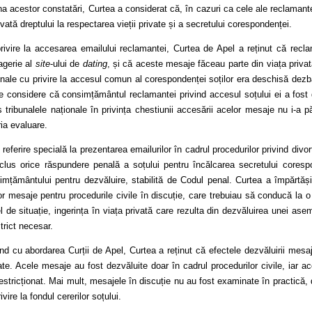
na acestor constatări, Curtea a considerat că, în cazuri ca cele ale reclamantei
vată dreptului la respectarea vieții private și a secretului corespondenței.
rivire la accesarea emailului reclamantei, Curtea de Apel a reținut că recla
gerie al
site
-ului de
dating
, și că aceste mesaje făceau parte din viața privat
onale cu privire la accesul comun al corespondenței soților era deschisă dezb
e considere că consimțământul reclamantei privind accesul soțului ei a fost da
s tribunalele naționale în privința chestiunii accesării acelor mesaje nu i-a pă
ria evaluare.
referire specială la prezentarea emailurilor în cadrul procedurilor privind divo
clus orice răspundere penală a soțului pentru încălcarea secretului corespon
imțământului pentru dezvăluire, stabilită de Codul penal. Curtea a împărtășit
r mesaje pentru procedurile civile în discuție, care trebuiau să conducă la o e
l de situație, ingerința în viața privată care rezulta din dezvăluirea unei ase
trict necesar.
ând cu abordarea Curții de Apel, Curtea a reținut că efectele dezvăluirii mesaj
tate. Acele mesaje au fost dezvăluite doar în cadrul procedurilor civile, iar
restricționat. Mai mult, mesajele în discuție nu au fost examinate în practică,
ivire la fondul cererilor soțului.