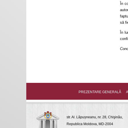
În c
auto
fapt
să f
În lu
confi
Conc
PREZENTARE GENERALĂ
A
str. Al. Lăpușneanu, nr. 28, Chişinău,
Republica Moldova, MD-2004