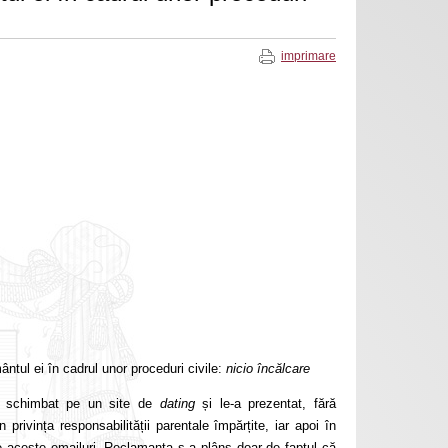
imprimare
ntul ei în cadrul unor proceduri civile:
nicio încălcare
-a schimbat pe un site de
dating
și le-a prezentat, fără
 privința responsabilității parentale împărțite, iar apoi în
 de aceste emailuri. Reclamanta s-a plâns doar de faptul că