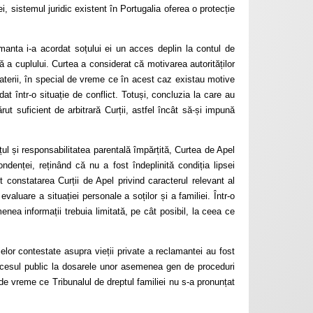
, sistemul juridic existent în Portugalia oferea o protecție
manta i-a acordat soțului ei un acces deplin la contul de
ă a cuplului. Curtea a considerat că motivarea autorităților
aterii, în special de vreme ce în acest caz existau motive
t într-o situație de conflict. Totuși, concluzia la care au
rut suficient de arbitrară Curții, astfel încât să-și impună
rțul și responsabilitatea parentală împărțită, Curtea de Apel
denței, reținând că nu a fost îndeplinită condiția lipsei
 constatarea Curții de Apel privind caracterul relevant al
valuare a situației personale a soților și a familiei. Într-o
menea informații trebuia limitată, pe cât posibil, la ceea ce
elor contestate asupra vieții private a reclamantei au fost
 accesul public la dosarele unor asemenea gen de proceduri
 de vreme ce Tribunalul de dreptul familiei nu s-a pronunțat