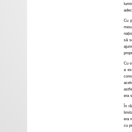
lumi
adec
Cu p
mesa
nați
să s
ajun
prop
Cu o 
a ex
cons
acelo
astfe
era s
În r
limi
era 
cu pr