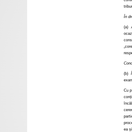
tribu
În d
(a)
ocaz
cons
„core
resp
Conc
(b)
exami
Cu p
conț
încă
cere
part
proc
ea ș