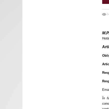
34
M.P
Hotă
Arti
Obli
Arti
Resp
Resp
Emai
În f
cons
cont