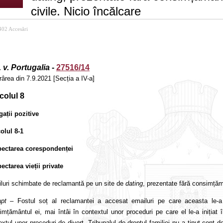
civile. Nicio încălcare
02 Accesări
. v. Portugalia
-
27516/14
rârea din 7.9.2021 [Secția a IV-a]
colul 8
gații pozitive
colul 8-1
ectarea corespondenței
ectarea vieții private
luri schimbate de reclamantă pe un site de
dating
, prezentate fără consimțămâ
apt
– Fostul soț al reclamantei a accesat emailuri pe care aceasta le
imțământul ei, mai întâi în contextul unor proceduri pe care el le-a inițiat în
extul unor proceduri de divorț. Tribunalul de dreptul familiei nu a ținut cont