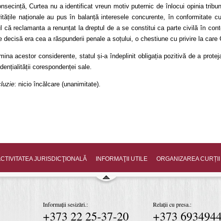
onsecință, Curtea nu a identificat vreun motiv puternic de înlocui opinia tribu
ritățile naționale au pus în balanță interesele concurente, în conformitate cu c
ul că reclamanta a renunțat la dreptul de a se constitui ca parte civilă în co
ie decisă era cea a răspunderii penale a soțului, o chestiune cu privire la car
mina acestor considerente, statul și-a îndeplinit obligația pozitivă de a proteja
dențialității corespondenței sale.
luzie
: nicio încălcare (unanimitate).
CTIVITATEA JURISDICŢIONALĂ
INFORMAŢII UTILE
ORGANIZAREA CURȚII
Informații sesizări.:
Relații cu presa.:
+373 22 25-37-20
+373 693494