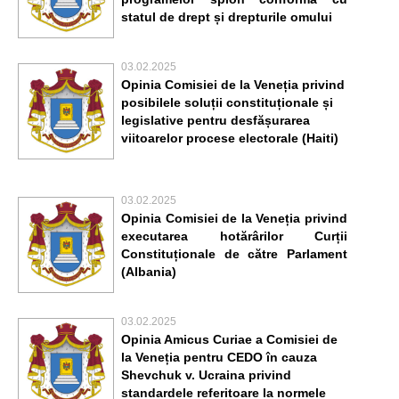
statul de drept și drepturile omului
03.02.2025
Opinia Comisiei de la Veneția privind
posibilele soluții constituționale și
legislative pentru desfășurarea
viitoarelor procese electorale (Haiti)
03.02.2025
Opinia Comisiei de la Veneția privind
executarea hotărârilor Curții
Constituționale de către Parlament
(Albania)
03.02.2025
Opinia Amicus Curiae a Comisiei de
la Veneția pentru CEDO în cauza
Shevchuk v. Ucraina privind
standardele referitoare la normele