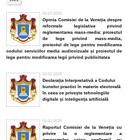
03.07.2025
Opinia Comisiei de la Veneția despre
reformele legislative privind
reglementarea mass-media: proiectul
de lege privind mass-media,
proiectul de lege pentru modificarea
codului serviciilor media audiovizuale și proiectul de
lege pentru modificarea legii privind publicitatea
03.02.2025
Declarația Interpretativă a Codului
bunelor practici în materie electorală
în ceea ce privește tehnologiile
digitale și inteligența artificială
03.02.2025
Raportul Comisiei de la Veneția cu
privire la o reglementare a
programelor spion conformă cu