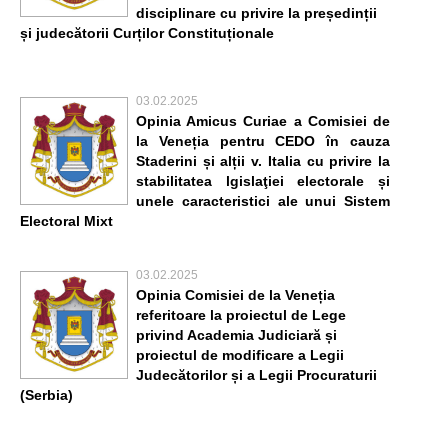
disciplinare cu privire la președinții
și judecătorii Curților Constituționale
03.02.2025
Opinia Amicus Curiae a Comisiei de
la Veneția pentru CEDO în cauza
Staderini și alții v. Italia cu privire la
stabilitatea lgislaţiei electorale și
unele caracteristici ale unui Sistem
Electoral Mixt
03.02.2025
Opinia Comisiei de la Veneția
referitoare la proiectul de Lege
privind Academia Judiciară și
proiectul de modificare a Legii
Judecătorilor și a Legii Procuraturii
(Serbia)