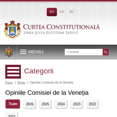
RO
EN
RU
MENIU
Categorii
Prima
|
Media
| Opiniile Comisiei de la Veneția
Opiniile Comisiei de la Veneția
Toate
2026
2025
2024
2023
2022
2021