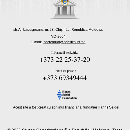
str. Al. Lăpușneanu, nr. 28, Chişinău, Republica Moldova,
MD-2004
E-mail:
secretariat@constcourt.md
Informații sesizări.:
+373 22 25-37-20
Relații cu presa.:
+373 69349444
Acest site a fost creat cu sprijinul financiar al fundaţiei Hanns Seidel