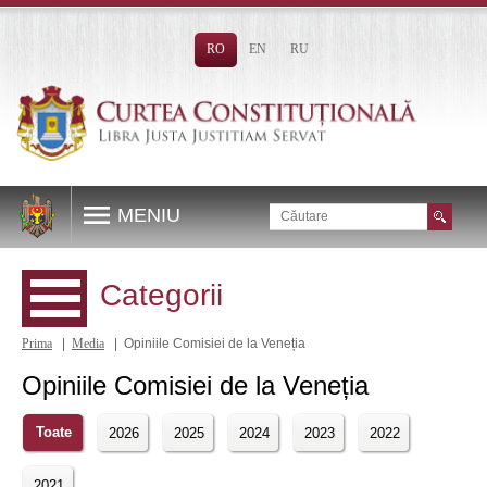
RO
EN
RU
MENIU
Categorii
Prima
|
Media
| Opiniile Comisiei de la Veneția
Opiniile Comisiei de la Veneția
Toate
2026
2025
2024
2023
2022
2021