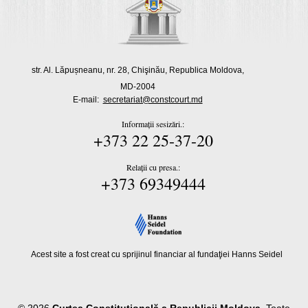
str. Al. Lăpușneanu, nr. 28, Chişinău, Republica Moldova,
MD-2004
E-mail:
secretariat@constcourt.md
Informații sesizări.:
+373 22 25-37-20
Relații cu presa.:
+373 69349444
Acest site a fost creat cu sprijinul financiar al fundaţiei Hanns Seidel