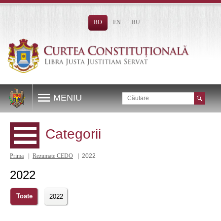
RO
EN
RU
MENIU
Categorii
Prima
|
Rezumate CEDO
| 2022
2022
Toate
2022