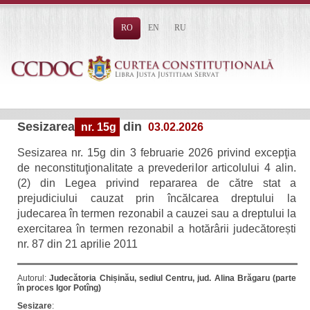
RO
EN
RU
Sesizarea
din
nr. 15g
03.02.2026
Sesizarea nr. 15g din 3 februarie 2026 privind excepţia
de neconstituţionalitate a prevederilor articolului 4 alin.
(2) din Legea privind repararea de către stat a
prejudiciului cauzat prin încălcarea dreptului la
judecarea în termen rezonabil a cauzei sau a dreptului la
exercitarea în termen rezonabil a hotărârii judecătorești
nr. 87 din 21 aprilie 2011
Autorul:
Judecătoria Chișinău, sediul Centru, jud. Alina Brăgaru (parte
în proces Igor Potîng)
Sesizare
: