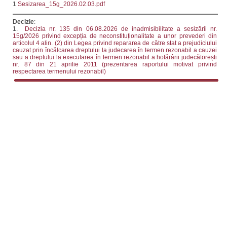
1
Sesizarea_15g_2026.02.03.pdf
Decizie
:
1.
Decizia nr. 135 din 06.08.2026 de inadmisibilitate a sesizării nr.
15g/2026 privind excepția de neconstituționalitate a unor prevederi din
articolul 4 alin. (2) din Legea privind repararea de către stat a prejudiciului
cauzat prin încălcarea dreptului la judecarea în termen rezonabil a cauzei
sau a dreptului la executarea în termen rezonabil a hotărârii judecătorești
nr. 87 din 21 aprilie 2011 (prezentarea raportului motivat privind
respectarea termenului rezonabil)