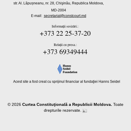
str. Al. Lăpușneanu, nr. 28, Chişinău, Republica Moldova,
MD-2004
E-mail:
secretariat@constcourt.md
Informații sesizări.:
+373 22 25-37-20
Relații cu presa.:
+373 69349444
Acest site a fost creat cu sprijinul financiar al fundaţiei Hanns Seidel
© 2026
Curtea Constituţională a Republicii Moldova.
Toate
drepturile rezervate.