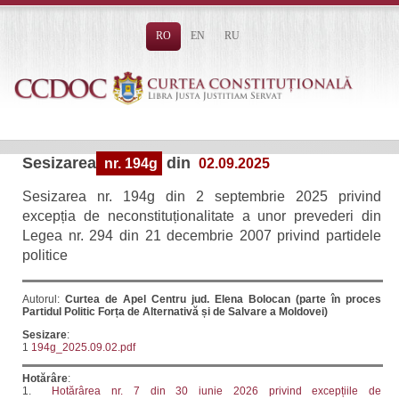
RO
EN
RU
Sesizarea
din
nr. 194g
02.09.2025
Sesizarea nr. 194g din 2 septembrie 2025 privind
excepția de neconstituționalitate a unor prevederi din
Legea nr. 294 din 21 decembrie 2007 privind partidele
politice
Autorul:
Curtea de Apel Centru jud. Elena Bolocan (parte în proces
Partidul Politic Forța de Alternativă și de Salvare a Moldovei)
Sesizare
:
1
194g_2025.09.02.pdf
Hotărâre
:
1.
Hotărârea nr. 7 din 30 iunie 2026 privind excepțiile de