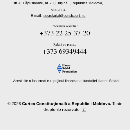
str. Al. Lăpușneanu, nr. 28, Chişinău, Republica Moldova,
MD-2004
E-mail:
secretariat@constcourt.md
Informații sesizări.:
+373 22 25-37-20
Relații cu presa.:
+373 69349444
Acest site a fost creat cu sprijinul financiar al fundaţiei Hanns Seidel
© 2026
Curtea Constituţională a Republicii Moldova.
Toate
drepturile rezervate.