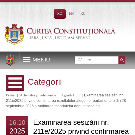
RO
EN
RU
MENIU
Categorii
Prima
|
Activitatea jurisdicţională
|
Agenda Curții
| Examinarea sesizării nr.
211e/2025 privind confirmarea rezultatelor alegerilor parlamentare din 28
septembrie 2025 și validarea mandatelor deputaților aleși
Examinarea sesizării nr.
16.10
2025
211e/2025 privind confirmarea