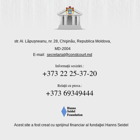
str. Al. Lăpușneanu, nr. 28, Chişinău, Republica Moldova,
MD-2004
E-mail:
secretariat@constcourt.md
Informații sesizări.:
+373 22 25-37-20
Relații cu presa.:
+373 69349444
Acest site a fost creat cu sprijinul financiar al fundaţiei Hanns Seidel