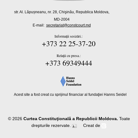
str. Al. Lăpușneanu, nr. 28, Chişinău, Republica Moldova,
MD-2004
E-mail:
secretariat@constcourt.md
Informații sesizări.:
+373 22 25-37-20
Relații cu presa.:
+373 69349444
Acest site a fost creat cu sprijinul financiar al fundaţiei Hanns Seidel
© 2026
Curtea Constituţională a Republicii Moldova.
Toate
drepturile rezervate.
Creat de