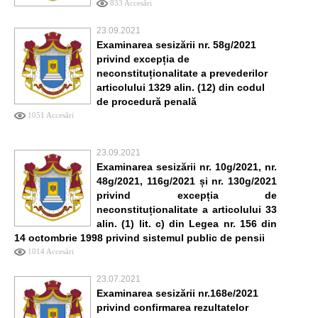
833 Accesări
23.09.2021
Examinarea sesizării nr. 58g/2021
privind excepția de
neconstituționalitate a prevederilor
articolului 1329 alin. (12) din codul
de procedură penală
1051 Accesări
23.09.2021
Examinarea sesizării nr. 10g/2021, nr.
48g/2021, 116g/2021 și nr. 130g/2021
privind excepția de
neconstituționalitate a articolului 33
alin. (1) lit. c) din Legea nr. 156 din
14 octombrie 1998 privind sistemul public de pensii
1014 Accesări
23.07.2021
Examinarea sesizării nr.168e/2021
privind confirmarea rezultatelor