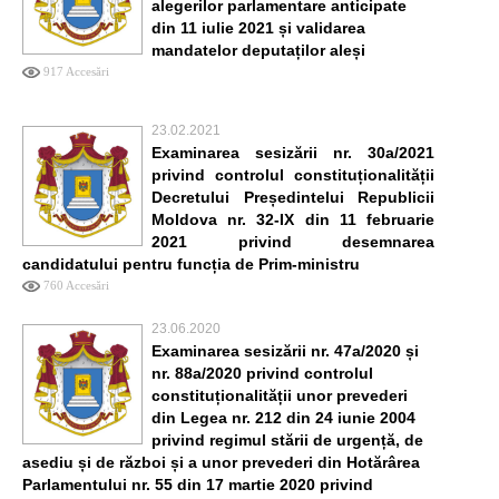
alegerilor parlamentare anticipate
din 11 iulie 2021 și validarea
mandatelor deputaților aleși
917 Accesări
23.02.2021
Examinarea sesizării nr. 30a/2021
privind controlul constituționalității
Decretului Președintelui Republicii
Moldova nr. 32-IX din 11 februarie
2021 privind desemnarea
candidatului pentru funcția de Prim-ministru
760 Accesări
23.06.2020
Examinarea sesizării nr. 47a/2020 și
nr. 88a/2020 privind controlul
constituționalității unor prevederi
din Legea nr. 212 din 24 iunie 2004
privind regimul stării de urgență, de
asediu și de război și a unor prevederi din Hotărârea
Parlamentului nr. 55 din 17 martie 2020 privind