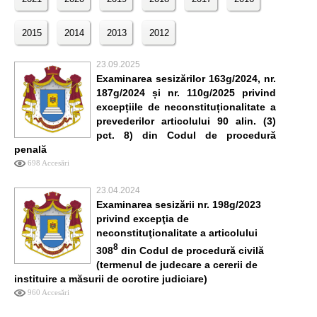
2015
2014
2013
2012
23.09.2025
Examinarea sesizărilor 163g/2024, nr.
187g/2024 și nr. 110g/2025 privind
excepțiile de neconstituționalitate a
prevederilor articolului 90 alin. (3)
pct. 8) din Codul de procedură
penală
698 Accesări
23.04.2024
Examinarea sesizării nr. 198g/2023
privind excepţia de
neconstituţionalitate a articolului
8
308
din Codul de procedură civilă
(termenul de judecare a cererii de
instituire a măsurii de ocrotire judiciare)
960 Accesări