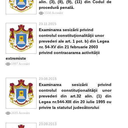
alin. (3), (8), (9), (11) din Codul de
procedură penală.
2550 Accesări
23.11.2015
Examinarea sesizării privind
controlul constituţionalităţii unor
prevederi ale art. 1 pct. b) din Legea
nr. 54-XV din 21 februarie 2003
privind contracararea activității
extremiste
1997 Accesări
23.06.2015
Examinarea sesizării privind
controlul constituţionalităţii unor
prevederi din art.32 alin. (1) din
Legea nr.544-XIII din 20 iulie 1995 cu
privire la statutul judecătorului
2635 Accesări
23.09.2013