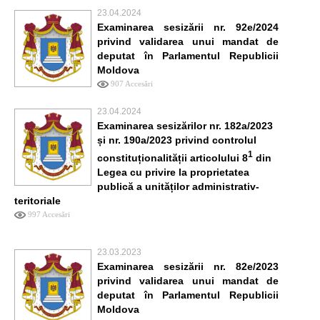
23.04.2024
Examinarea sesizării nr. 92e/2024
privind validarea unui mandat de
deputat în Parlamentul Republicii
Moldova
907 Accesări
23.04.2024
Examinarea sesizărilor nr. 182a/2023
și nr. 190a/2023 privind controlul
1
constituționalității articolului 8
din
Legea cu privire la proprietatea
publică a unităților administrativ-
teritoriale
997 Accesări
23.03.2023
Examinarea sesizării nr. 82e/2023
privind validarea unui mandat de
deputat în Parlamentul Republicii
Moldova