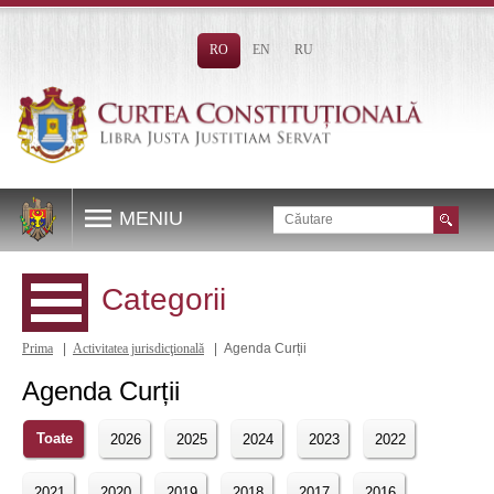
RO
EN
RU
MENIU
Categorii
Prima
|
Activitatea jurisdicţională
| Agenda Curții
Agenda Curții
Toate
2026
2025
2024
2023
2022
2021
2020
2019
2018
2017
2016