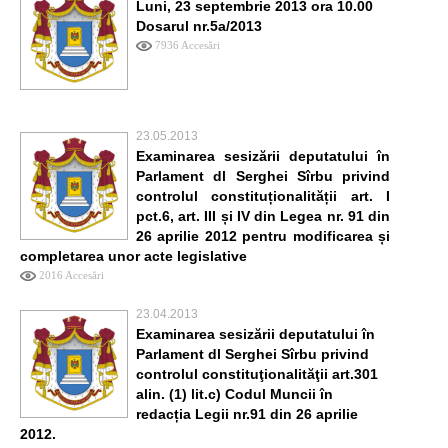
Luni, 23 septembrie 2013 ora 10.00
Dosarul nr.5a/2013
7936 Accesări
23.05.2013
Examinarea sesizării deputatului în
Parlament dl Serghei Sîrbu privind
controlul constituționalității art. I
pct.6, art. III și IV din Legea nr. 91 din
26 aprilie 2012 pentru modificarea și
completarea unor acte legislative
2016 Accesări
23.04.2013
Examinarea sesizării deputatului în
Parlament dl Serghei Sîrbu privind
controlul constituţionalităţii art.301
alin. (1) lit.c) Codul Muncii în
redacția Legii nr.91 din 26 aprilie
2012.