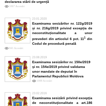
declararea stării de urgență
1067 Accesări
23.01.2020
Examinarea sesizărilor nr. 122g/2019
și nr. 216g/2019 privind excepția de
neconstituționalitate a unor
1
prevederi din articolul 6 pct. 11
din
Codul de procedură penală
841 Accesări
23.08.2019
Examinarea sesizărilor nr. 150e/2019
și nr. 154e/2019 privind validarea
unor mandate de deputat în
Parlamentul Republicii Moldova
1088 Accesări
23.02.2016
Examinarea sesizării privind excepţia
de neconstituţionalitate a art.186