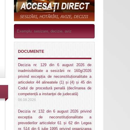
DOCUMENTE
Decizia nr. 129 din 6 august 2026 de
inadmisibilitate a sesizării nr. 160g/2026
privind excepția de neconstituționalitate a
articolelor 44 alineatele (1) și (4) și 45 din
Codul de procedură penală (declinarea de
competență a instanţei de judecată)
06.08.2026
Decizia nr. 132 din 6 august 2026 privind
excepția de neconstituționalitate a
prevederilor articolelor 61 și 62 din Legea
nr. 514 din 6 iulie 1995 privind organizarea