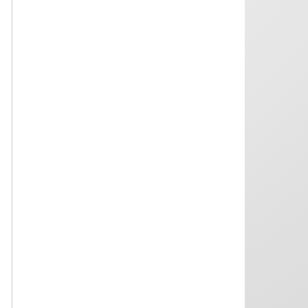
arestului preventiv).
06.08.2026
Decizia nr. 131 din 6 august 2026 de
inadmisibilitate a sesizării nr. 162g/2026
privind excepția de neconstituționalitate a
articolului 43 alin. (1) din Codul de
procedură penală (conexarea cauzelor
penale)
06.08.2026