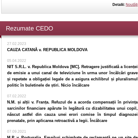
Detalii:
Noutăţi
Rezumate CEDO
27.02.2023
CAUZA CATANĂ v. REPUBLICA MOLDOVA
05.04.2022
NIT S.R.L. v. Republica Moldova [MC]. Retragere justificată a licenței
de emisie a unui canal de televiziune în urma unor încălcări grave
și repetate a obligației legale de a asigura echilibrul și pluralismul
politic în buletinele de știri. Nicio încălcare
07.02.2022
N.M. și alții v. Franța. Refuzul de a acorda compensații în privința
sarcinilor financiare apărute în legătură cu dizabilitatea unui copil,
născut astfel din cauza unei erori comise în timpul diagnozei
prenatale, prin aplicarea retroactivă a legii. Încălcare
07.09.2021
M.P. v. Portugalia. Emailuri schimbate de reclamantă pe un site de