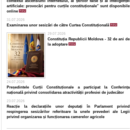
contextul ascensiunii internetului, al știrilor false și al inteligenței
artificiale: provocări pentru curțile constituționale" sunt disponibile
online
31.07.2026
Examinarea unor sesizări de către Curtea Constituțională
29.07.2026
Constituția Republicii Moldova - 32 de ani de
la adoptare
24.07.2026
Președintele Curții Constituționale a participat la Conferința
națională privind consolidarea atractivității profesiei de judecător
23.07.2026
Reacție la declarațiile unor deputați în Parlament privind
respingerea sesizărilor referitoare la unele prevederi ale Legii
privind organizarea și funcționarea camerelor agricole