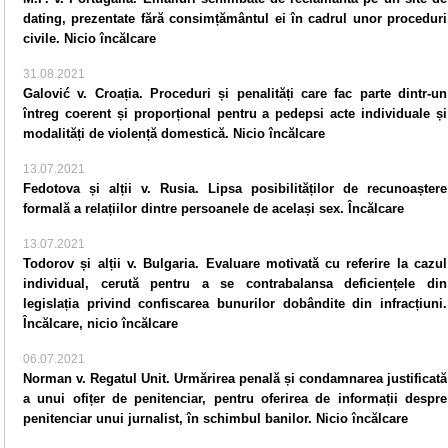
dating, prezentate fără consimțământul ei în cadrul unor proceduri
civile. Nicio încălcare
31.08.2021
Galović v. Croația. Proceduri și penalități care fac parte dintr-un
întreg coerent și proporțional pentru a pedepsi acte individuale și
modalități de violență domestică. Nicio încălcare
13.07.2021
Fedotova și alții v. Rusia. Lipsa posibilităților de recunoaștere
formală a relațiilor dintre persoanele de același sex. Încălcare
13.07.2021
Todorov și alții v. Bulgaria. Evaluare motivată cu referire la cazul
individual, cerută pentru a se contrabalansa deficiențele din
legislația privind confiscarea bunurilor dobândite din infracțiuni.
Încălcare, nicio încălcare
06.07.2021
Norman v. Regatul Unit. Urmărirea penală și condamnarea justificată
a unui ofițer de penitenciar, pentru oferirea de informații despre
penitenciar unui jurnalist, în schimbul banilor. Nicio încălcare