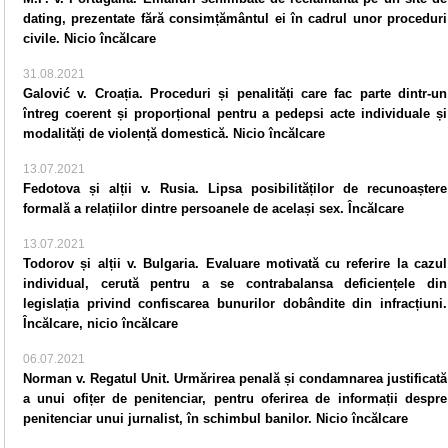
dating, prezentate fără consimțământul ei în cadrul unor proceduri
civile. Nicio încălcare
31.08.2021
Galović v. Croația. Proceduri și penalități care fac parte dintr-un
întreg coerent și proporțional pentru a pedepsi acte individuale și
modalități de violență domestică. Nicio încălcare
13.07.2021
Fedotova și alții v. Rusia. Lipsa posibilităților de recunoaștere
formală a relațiilor dintre persoanele de același sex. Încălcare
13.07.2021
Todorov și alții v. Bulgaria. Evaluare motivată cu referire la cazul
individual, cerută pentru a se contrabalansa deficiențele din
legislația privind confiscarea bunurilor dobândite din infracțiuni.
Încălcare, nicio încălcare
06.07.2021
Norman v. Regatul Unit. Urmărirea penală și condamnarea justificată
a unui ofițer de penitenciar, pentru oferirea de informații despre
penitenciar unui jurnalist, în schimbul banilor. Nicio încălcare