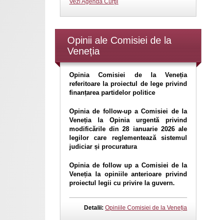
Vezi Agenda Curţii
Opinii ale Comisiei de la
Veneția
Opinia Comisiei de la Veneția
referitoare la proiectul de lege privind
finanțarea partidelor politice
Opinia de follow-up a Comisiei de la
Veneția la Opinia urgentă privind
modificările din 28 ianuarie 2026 ale
legilor care reglementează sistemul
judiciar și procuratura
Opinia de follow up a Comisiei de la
Veneția la opiniile anterioare privind
proiectul legii cu privire la guvern.
Detalii:
Opiniile Comisiei de la Veneția