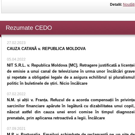
Detalii:
Noutăţi
Rezumate CEDO
27.02.2023
CAUZA CATANĂ v. REPUBLICA MOLDOVA
05.04.2022
NIT S.R.L. v. Republica Moldova [MC]. Retragere justificată a licenței
de emisie a unui canal de televiziune în urma unor încălcări grave
și repetate a obligației legale de a asigura echilibrul și pluralismul
politic în buletinele de știri. Nicio încălcare
07.02.2022
N.M. și alții v. Franța. Refuzul de a acorda compensații în privința
sarcinilor financiare apărute în legătură cu dizabilitatea unui copil,
născut astfel din cauza unei erori comise în timpul diagnozei
prenatale, prin aplicarea retroactivă a legii. Încălcare
07.09.2021
M.P. v. Portugalia. Emailuri schimbate de reclamantă pe un site de