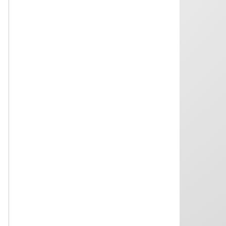
arestului preventiv).
06.08.2026
Decizia nr. 131 din 6 august 2026 de
inadmisibilitate a sesizării nr. 162g/2026
privind excepția de neconstituționalitate a
articolului 43 alin. (1) din Codul de
procedură penală (conexarea cauzelor
penale)
06.08.2026