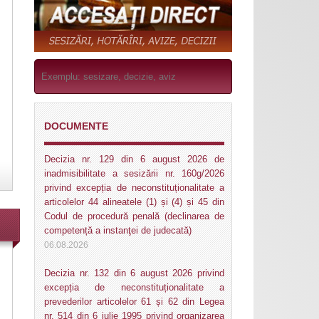
DOCUMENTE
Decizia nr. 129 din 6 august 2026 de
inadmisibilitate a sesizării nr. 160g/2026
privind excepția de neconstituționalitate a
articolelor 44 alineatele (1) și (4) și 45 din
Codul de procedură penală (declinarea de
competență a instanţei de judecată)
06.08.2026
Decizia nr. 132 din 6 august 2026 privind
excepția de neconstituționalitate a
prevederilor articolelor 61 și 62 din Legea
nr. 514 din 6 iulie 1995 privind organizarea