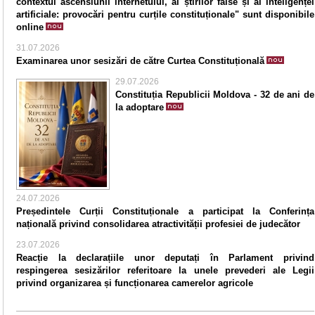
contextul ascensiunii internetului, al știrilor false și al inteligenței
artificiale: provocări pentru curțile constituționale" sunt disponibile
online
31.07.2026
Examinarea unor sesizări de către Curtea Constituțională
29.07.2026
Constituția Republicii Moldova - 32 de ani de
la adoptare
24.07.2026
Președintele Curții Constituționale a participat la Conferința
națională privind consolidarea atractivității profesiei de judecător
23.07.2026
Reacție la declarațiile unor deputați în Parlament privind
respingerea sesizărilor referitoare la unele prevederi ale Legii
privind organizarea și funcționarea camerelor agricole