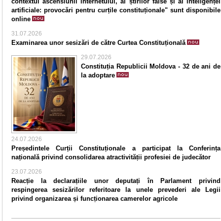
contextul ascensiunii internetului, al știrilor false și al inteligenței
artificiale: provocări pentru curțile constituționale" sunt disponibile
online
31.07.2026
Examinarea unor sesizări de către Curtea Constituțională
29.07.2026
Constituția Republicii Moldova - 32 de ani de
la adoptare
24.07.2026
Președintele Curții Constituționale a participat la Conferința
națională privind consolidarea atractivității profesiei de judecător
23.07.2026
Reacție la declarațiile unor deputați în Parlament privind
respingerea sesizărilor referitoare la unele prevederi ale Legii
privind organizarea și funcționarea camerelor agricole