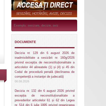
DOCUMENTE
Decizia nr. 129 din 6 august 2026 de
inadmisibilitate a sesizării nr. 160g/2026
privind excepția de neconstituționalitate a
articolelor 44 alineatele (1) și (4) și 45 din
Codul de procedură penală (declinarea de
competență a instanţei de judecată)
06.08.2026
Decizia nr. 132 din 6 august 2026 privind
excepția de neconstituționalitate a
prevederilor articolelor 61 și 62 din Legea
nr. 514 din 6 iulie 1995 privind organizarea