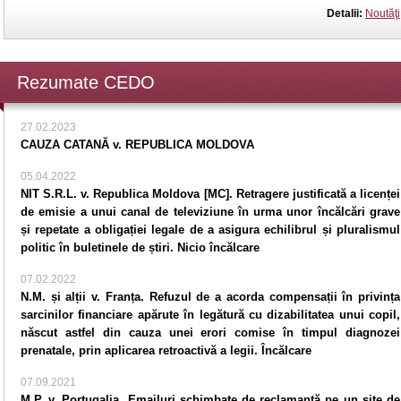
Detalii:
Noutăţi
Rezumate CEDO
27.02.2023
CAUZA CATANĂ v. REPUBLICA MOLDOVA
05.04.2022
NIT S.R.L. v. Republica Moldova [MC]. Retragere justificată a licenței
de emisie a unui canal de televiziune în urma unor încălcări grave
și repetate a obligației legale de a asigura echilibrul și pluralismul
politic în buletinele de știri. Nicio încălcare
07.02.2022
N.M. și alții v. Franța. Refuzul de a acorda compensații în privința
sarcinilor financiare apărute în legătură cu dizabilitatea unui copil,
născut astfel din cauza unei erori comise în timpul diagnozei
prenatale, prin aplicarea retroactivă a legii. Încălcare
07.09.2021
M.P. v. Portugalia. Emailuri schimbate de reclamantă pe un site de