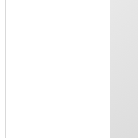
arestului preventiv).
06.08.2026
Decizia nr. 131 din 6 august 2026 de
inadmisibilitate a sesizării nr. 162g/2026
privind excepția de neconstituționalitate a
articolului 43 alin. (1) din Codul de
procedură penală (conexarea cauzelor
penale)
06.08.2026