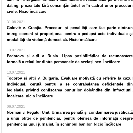
dating, prezentate fără consimțământul ei în cadrul unor proceduri
civile. Nicio încălcare
31.08.2021
Galović v. Croația. Proceduri și penalități care fac parte dintr-un
întreg coerent și proporțional pentru a pedepsi acte individuale și
modalități de violență domestică. Nicio încălcare
13.07.2021
Fedotova și alții v. Rusia. Lipsa posibilităților de recunoaștere
formală a relațiilor dintre persoanele de același sex. Încălcare
13.07.2021
Todorov și alții v. Bulgaria. Evaluare motivată cu referire la cazul
individual, cerută pentru a se contrabalansa deficiențele din
legislația privind confiscarea bunurilor dobândite din infracțiuni.
Încălcare, nicio încălcare
06.07.2021
Norman v. Regatul Unit. Urmărirea penală și condamnarea justificată
a unui ofițer de penitenciar, pentru oferirea de informații despre
penitenciar unui jurnalist, în schimbul banilor. Nicio încălcare