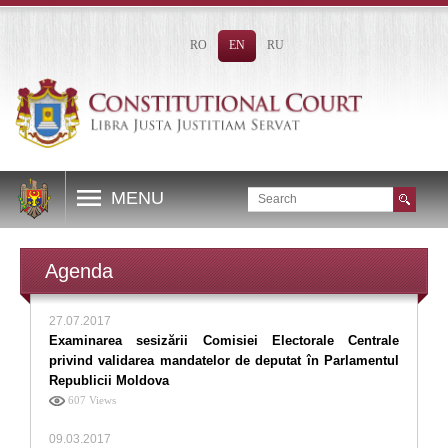
RO
EN
RU
MENU
Agenda
27.07.2017
Examinarea sesizării Comisiei Electorale Centrale
privind validarea mandatelor de deputat în Parlamentul
Republicii Moldova
607 Views
09.03.2017