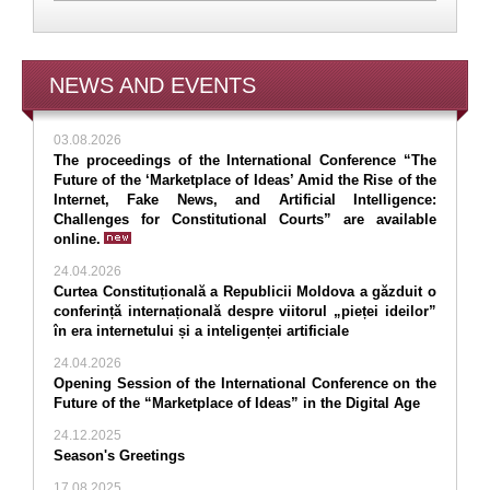
NEWS AND EVENTS
03.08.2026
The proceedings of the International Conference “The
Future of the ‘Marketplace of Ideas’ Amid the Rise of the
Internet, Fake News, and Artificial Intelligence:
Challenges for Constitutional Courts” are available
online.
24.04.2026
Curtea Constituțională a Republicii Moldova a găzduit o
conferință internațională despre viitorul „pieței ideilor”
în era internetului și a inteligenței artificiale
24.04.2026
Opening Session of the International Conference on the
Future of the “Marketplace of Ideas” in the Digital Age
24.12.2025
Season's Greetings
17.08.2025