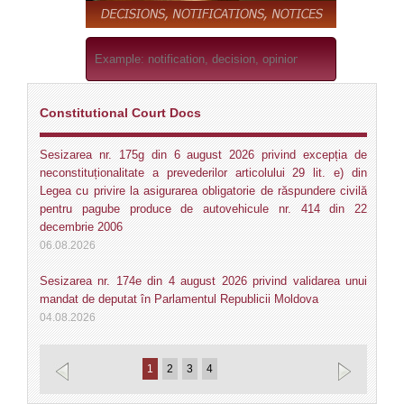
Constitutional Court Docs
Sesizarea nr. 175g din 6 august 2026 privind excepția de
neconstituționalitate a prevederilor articolului 29 lit. e) din
Legea cu privire la asigurarea obligatorie de răspundere civilă
pentru pagube produce de autovehicule nr. 414 din 22
decembrie 2006
06.08.2026
Sesizarea nr. 174e din 4 august 2026 privind validarea unui
mandat de deputat în Parlamentul Republicii Moldova
04.08.2026
Sesizarea nr. 173g din 4 august 2026 privind excepția de
1
2
3
4
neconstituționalitate a unor prevederi din articolul 11 alin. (2) și
din articolul 19 alin. (1), alin. (5) pct. 2) lit. c) din Legea privind