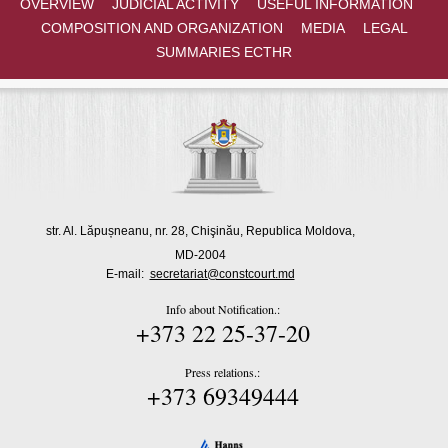
OVERVIEW
JUDICIAL ACTIVITY
USEFUL INFORMATION
din 8 iulie 1999
COMPOSITION AND ORGANIZATION
MEDIA
LEGAL
31.07.2026
SUMMARIES ECTHR
Sesizarea nr. 166g din 30 iulie 2026 privind excepția de
neconstituționalitate a prevederilor articolului 24 alin. (1) lit. d)
din Legea privind apărarea împotriva incendiilor nr. 267 din 9
noiembrie 1994
30.07.2026
str. Al. Lăpușneanu, nr. 28, Chişinău, Republica Moldova,
MD-2004
E-mail:
secretariat@constcourt.md
Info about Notification.:
+373 22 25-37-20
Press relations.:
+373 69349444