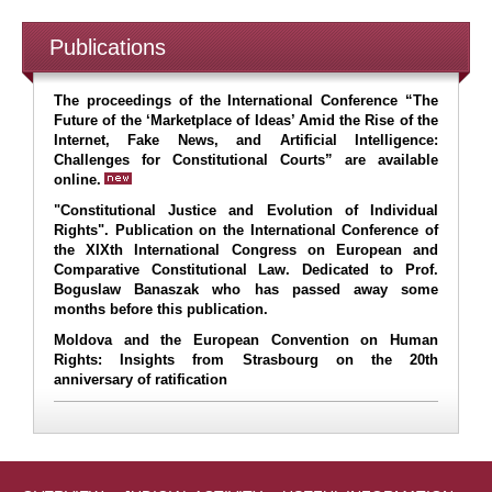
evaluarea externă a judecătorilor și procurorilor nr. 252 din 17
august 2023
Publications
04.08.2026
Sesizarea nr. 172g din 4 august 2026 privind excepţia de
The proceedings of the International Conference “The
neconstituţionalitate a prevederilor articolului 344 alin. (1) lit. c)
Future of the ‘Marketplace of Ideas’ Amid the Rise of the
din Codul contravențional
Internet, Fake News, and Artificial Intelligence:
04.08.2026
Challenges for Constitutional Courts” are available
online.
Sesizarea nr. 171g din 3 august 2026 privind excepția de
"Constitutional Justice and Evolution of Individual
neconstituționalitate a prevederilor articolului 21 alin. (3) din
Rights". Publication on the International Conference of
Legea cu privire la statutul militarilor nr. 162 din 22 iulie 2005
the XIXth International Congress on European and
03.08.2026
Comparative Constitutional Law. Dedicated to Prof.
Boguslaw Banaszak who has passed away some
months before this publication.
Sesizarea nr. 170g din 31 iulie 2026 privind excepția de
neconstituționalitate a prevederilor articolului 6 alin. (1), (2),
Moldova and the European Convention on Human
(5), (6) din Legea privind aplicarea măsurilor restrictive
Rights: Insights from Strasbourg on the 20th
internaționale nr. 25 din 4 martie 2016
anniversary of ratification
31.07.2026
Sesizarea nr. 169g din 31 iulie 2026 privind excepția de
neconstituționalitate a prevederilor articolului 122 alin. (2), (10)
din Legea exproprierii pentru cauză de utilitate publică nr. 488